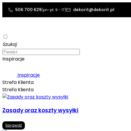
506 700 629
dekorit@dekorit.pl
(pn–pt: 9 - 17)
Szukaj
Inspiracje
Inspiracje
Strefa Klienta
Strefa Klienta
Zasady oraz koszty wysyłki
Sprawdź