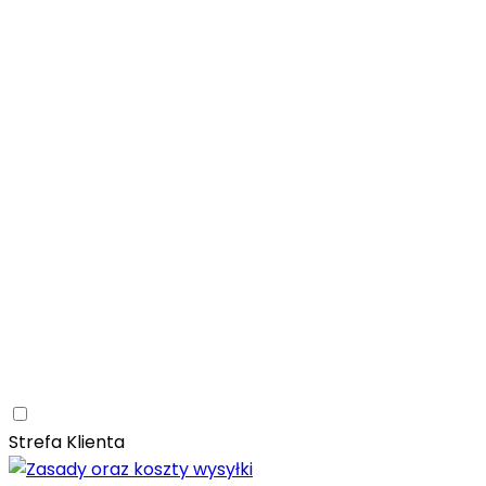
Łazienka
Rozwiń
Tubądzin
Patagonia Naturale
Naturalne
Nowoczesne
Kam
Naturalna elegancja – łazienka z kolekcją Tubądzin Pat
Paradyż
Monpelli
Naturalne
Śródziemnomorskie
Mozaika
Paradyż Monpelli – śródziemnomorska ceramika z duszą
Kuchnia
Rozwiń
Salon
Rozwiń
Ceramica Limone
Arbaro
Drewno
Elegancja
Mrozoodporn
Ceramica Limone Arbaro – elegancja drewna w nowocze
Jadalnia
Rozwiń
Strefa Klienta