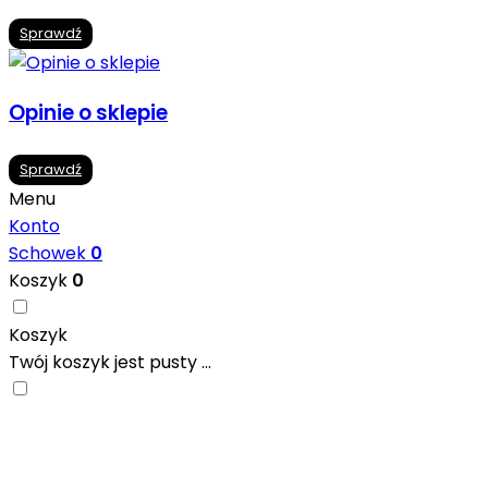
Sprawdź
Opinie o sklepie
Sprawdź
Menu
Konto
Schowek
0
Koszyk
0
Koszyk
Twój koszyk jest pusty ...
Nowoczesne formaty, modne kolory i gotowe inspiracje pr
się w ciekawych projektach..