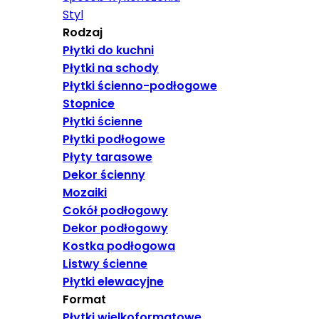
Styl
Rodzaj
Płytki do kuchni
Płytki na schody
Płytki ścienno-podłogowe
Stopnice
Płytki ścienne
Płytki podłogowe
Płyty tarasowe
Dekor ścienny
Mozaiki
Cokół podłogowy
Dekor podłogowy
Kostka podłogowa
Listwy ścienne
Płytki elewacyjne
Format
Płytki wielkoformatowe