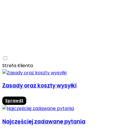
Ceramica Limone
Arbaro
Drewno
Elegancja
Mrozoodporne
Trwałość
Promocja -10%
Ceramica Limone Arbaro – elegancja drewna w
nowoczesnej odsłonie
Jadalnia
Rozwiń
Strefa Klienta
Zasady oraz koszty wysyłki
Sprawdź
Najczęściej zadawane pytania