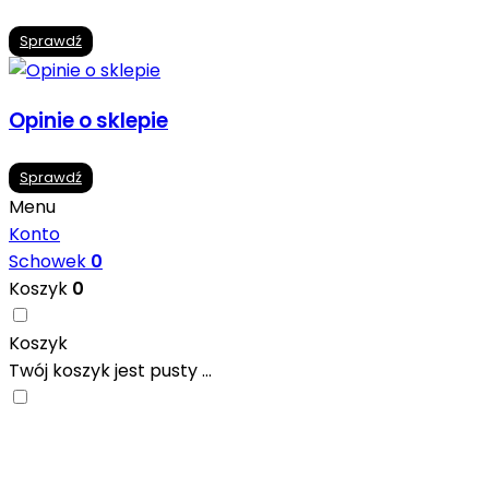
Sprawdź
Opinie o sklepie
Sprawdź
Menu
Konto
Schowek
0
Koszyk
0
Koszyk
Twój koszyk jest pusty ...
Nowoczesne formaty, modne kolory i gotowe
inspiracje prosto od producentów. Zainspiruj się