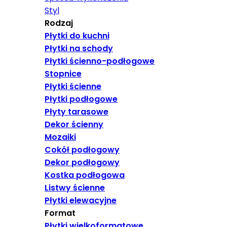
Styl
Rodzaj
Płytki do kuchni
Płytki na schody
Płytki ścienno-podłogowe
Stopnice
Płytki ścienne
Płytki podłogowe
Płyty tarasowe
Dekor ścienny
Mozaiki
Cokół podłogowy
Dekor podłogowy
Kostka podłogowa
Listwy ścienne
Płytki elewacyjne
Format
Płytki wielkoformatowe