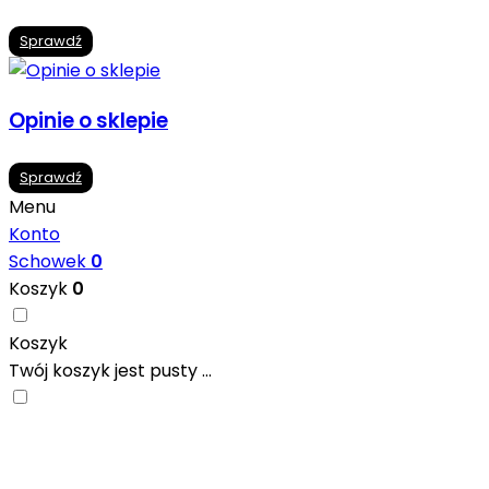
Sprawdź
Opinie o sklepie
Sprawdź
Menu
Konto
Schowek
0
Koszyk
0
Koszyk
Twój koszyk jest pusty ...
Nowoczesne formaty, modne kolory i gotowe
inspiracje prosto od producentów. Zainspiruj się