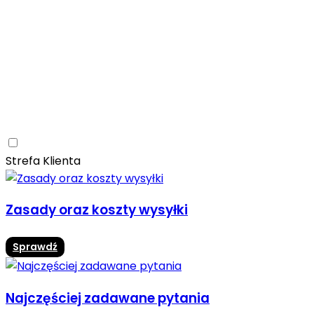
Ceramica Limone
Arbaro
Drewno
Elegancja
Mrozoodporne
Trwałość
Promocja -10%
Ceramica Limone Arbaro – elegancja drewna w
nowoczesnej odsłonie
Jadalnia
Rozwiń
Strefa Klienta
Zasady oraz koszty wysyłki
Sprawdź
Najczęściej zadawane pytania