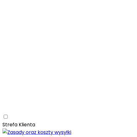
Łazienka
Rozwiń
Tubądzin
Patagonia Naturale
Naturalne
Nowoczesne
Kam
Naturalna elegancja – łazienka z kolekcją Tubądzin Pat
Paradyż
Monpelli
Naturalne
Śródziemnomorskie
Mozaika
Paradyż Monpelli – śródziemnomorska ceramika z duszą
Kuchnia
Rozwiń
Salon
Rozwiń
Ceramica Limone
Arbaro
Drewno
Elegancja
Mrozoodporn
Ceramica Limone Arbaro – elegancja drewna w nowocze
Jadalnia
Rozwiń
Strefa Klienta