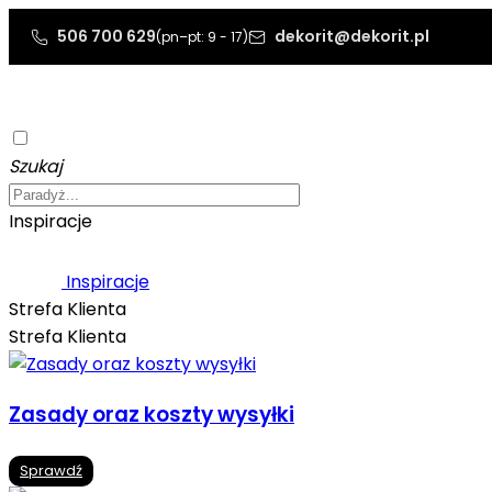
506 700 629
dekorit@dekorit.pl
(pn–pt: 9 - 17)
Szukaj
Inspiracje
Inspiracje
Strefa Klienta
Strefa Klienta
Zasady oraz koszty wysyłki
Sprawdź