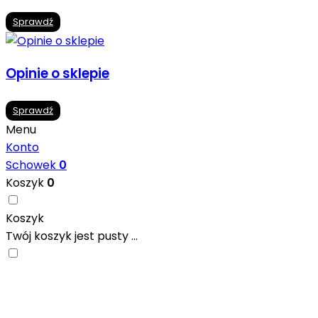
Sprawdź
Opinie o sklepie
Sprawdź
Menu
Konto
Schowek
0
Koszyk
0
Koszyk
Twój koszyk jest pusty ...
Nowoczesne formaty, modne kolory i gotowe inspiracje pr
się w ciekawych projektach..