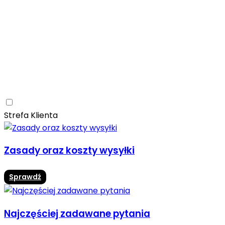
Ceramica Limone
Arbaro
Drewno
Elegancja
Mrozoodporne
Trwałość
Promocja -10%
Ceramica Limone Arbaro – elegancja drewna w
nowoczesnej odsłonie
Jadalnia
Rozwiń
Strefa Klienta
Zasady oraz koszty wysyłki
Sprawdź
Najczęściej zadawane pytania