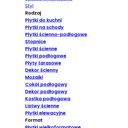
Styl
Rodzaj
Płytki do kuchni
Płytki na schody
Płytki ścienno-podłogowe
Stopnice
Płytki ścienne
Płytki podłogowe
Płyty tarasowe
Dekor ścienny
Mozaiki
Cokół podłogowy
Dekor podłogowy
Kostka podłogowa
Listwy ścienne
Płytki elewacyjne
Format
Płytki wielkoformatowe