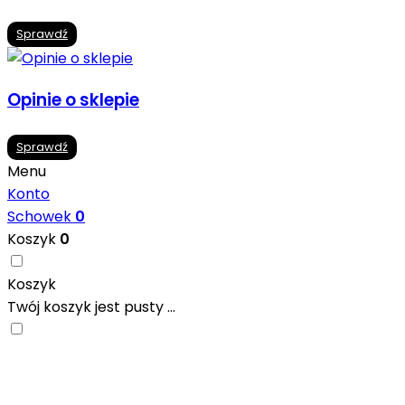
Sprawdź
Opinie o sklepie
Sprawdź
Menu
Konto
Schowek
0
Koszyk
0
Koszyk
Twój koszyk jest pusty ...
Nowoczesne formaty, modne kolory i gotowe
inspiracje prosto od producentów. Zainspiruj się