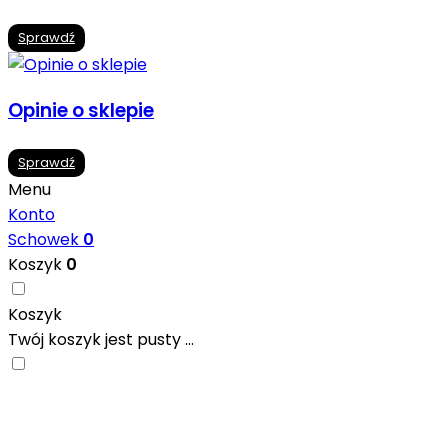
Sprawdź
Opinie o sklepie
Sprawdź
Menu
Konto
Schowek
0
Koszyk
0
Koszyk
Twój koszyk jest pusty ...
Nowoczesne formaty, modne kolory i gotowe
inspiracje prosto od producentów. Zainspiruj się