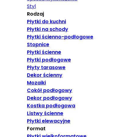
Styl
Rodzaj
Płytki do kuchni
Płytki na schody
Płytki ścienno-podłogowe
Stopnice
Płytki ścienne
Płytki podłogowe
Płyty tarasowe
Dekor ścienny
Mozaiki
Cokół podłogowy
Dekor podłogowy
Kostka podłogowa
Listwy ścienne
Płytki elewacyjne
Format
Płytki wielkoformatowe