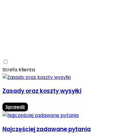
Ceramica Limone
Arbaro
Drewno
Elegancja
Mrozoodporne
Trwałość
Promocja -10%
Ceramica Limone Arbaro – elegancja drewna w
nowoczesnej odsłonie
Jadalnia
Rozwiń
Strefa Klienta
Zasady oraz koszty wysyłki
Sprawdź
Najczęściej zadawane pytania