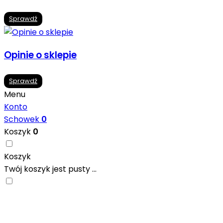
Sprawdź
Opinie o sklepie
Sprawdź
Menu
Konto
Schowek
0
Koszyk
0
Koszyk
Twój koszyk jest pusty ...
Nowoczesne formaty, modne kolory i gotowe
inspiracje prosto od producentów. Zainspiruj się