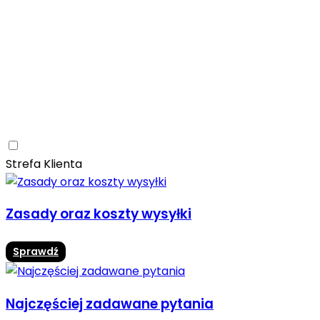
Ceramica Limone
Arbaro
Drewno
Elegancja
Mrozoodporne
Trwałość
Promocja -10%
Ceramica Limone Arbaro – elegancja drewna w
nowoczesnej odsłonie
Jadalnia
Rozwiń
Strefa Klienta
Zasady oraz koszty wysyłki
Sprawdź
Najczęściej zadawane pytania