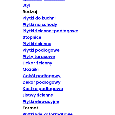
Styl
Rodzaj
Płytki do kuchni
Płytki na schody
Płytki ścienno-podłogowe
Stopnice
Płytki ścienne
Płytki podłogowe
Płyty tarasowe
Dekor ścienny
Mozaiki
Cokół podłogowy
Dekor podłogowy
Kostka podłogowa
Listwy ścienne
Płytki elewacyjne
Format
Płytki wielkoformatowe