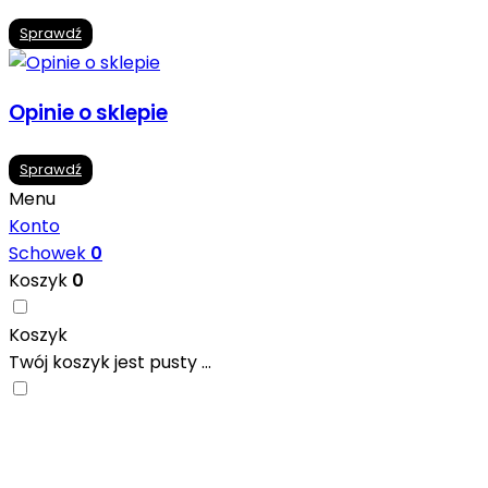
Sprawdź
Opinie o sklepie
Sprawdź
Menu
Konto
Schowek
0
Koszyk
0
Koszyk
Twój koszyk jest pusty ...
Nowoczesne formaty, modne kolory i gotowe inspiracje pr
się w ciekawych projektach..