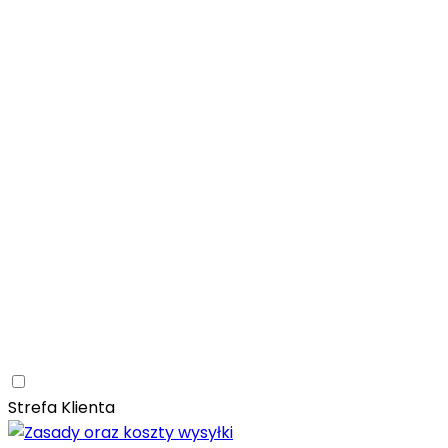
Łazienka
Rozwiń
Tubądzin
Patagonia Naturale
Naturalne
Nowoczesne
Kam
Naturalna elegancja – łazienka z kolekcją Tubądzin Pat
Paradyż
Monpelli
Naturalne
Śródziemnomorskie
Mozaika
Paradyż Monpelli – śródziemnomorska ceramika z duszą
Kuchnia
Rozwiń
Salon
Rozwiń
Ceramica Limone
Arbaro
Drewno
Elegancja
Mrozoodporn
Ceramica Limone Arbaro – elegancja drewna w nowocze
Jadalnia
Rozwiń
Strefa Klienta