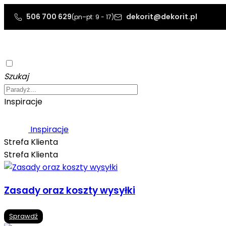
506 700 629
dekorit@dekorit.pl
(pn–pt: 9 - 17)
Szukaj
Inspiracje
Inspiracje
Strefa Klienta
Strefa Klienta
Zasady oraz koszty wysyłki
Sprawdź