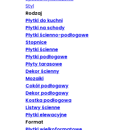
Styl
Rodzaj
Płytki do kuchni
Płytki na schody
Płytki ścienno-podłogowe
Stopnice
Płytki ścienne
Płytki podłogowe
Płyty tarasowe
Dekor ścienny
Mozaiki
Cokół podłogowy
Dekor podłogowy
Kostka podłogowa
Listwy ścienne
Płytki elewacyjne
Format
Płytki wielkoformatowe