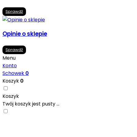
Sprawdź
Opinie o sklepie
Sprawdź
Menu
Konto
Schowek
0
Koszyk
0
Koszyk
Twój koszyk jest pusty ...
Nowoczesne formaty, modne kolory i gotowe
inspiracje prosto od producentów. Zainspiruj się