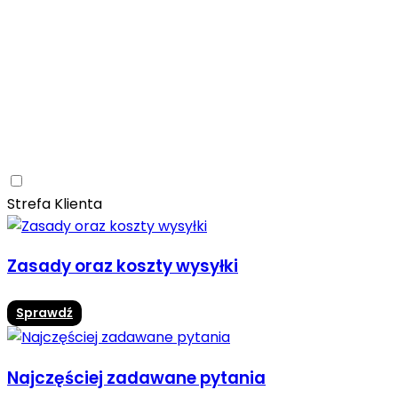
Ceramica Limone
Arbaro
Drewno
Elegancja
Mrozoodporne
Trwałość
Promocja -10%
Ceramica Limone Arbaro – elegancja drewna w
nowoczesnej odsłonie
Jadalnia
Rozwiń
Strefa Klienta
Zasady oraz koszty wysyłki
Sprawdź
Najczęściej zadawane pytania