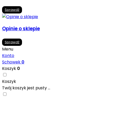
Sprawdź
Opinie o sklepie
Sprawdź
Menu
Konto
Schowek
0
Koszyk
0
Koszyk
Twój koszyk jest pusty ...
Nowoczesne formaty, modne kolory i gotowe
inspiracje prosto od producentów. Zainspiruj się