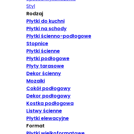
Styl
Rodzaj
Płytki do kuchni
Płytki na schody
Płytki ścienno-podłogowe
Stopnice
Płytki ścienne
Płytki podłogowe
Płyty tarasowe
Dekor ścienny
Mozaiki
Cokół podłogowy
Dekor podłogowy
Kostka podłogowa
Listwy ścienne
Płytki elewacyjne
Format
Płytki wielkoformatowe