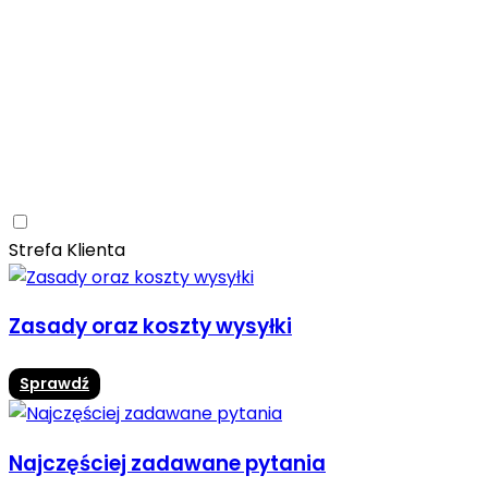
Ceramica Limone
Arbaro
Drewno
Elegancja
Mrozoodporne
Trwałość
Promocja -10%
Ceramica Limone Arbaro – elegancja drewna w
nowoczesnej odsłonie
Jadalnia
Rozwiń
Strefa Klienta
Zasady oraz koszty wysyłki
Sprawdź
Najczęściej zadawane pytania