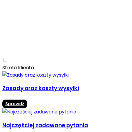
Ceramica Limone
Arbaro
Drewno
Elegancja
Mrozoodporne
Trwałość
Promocja -10%
Ceramica Limone Arbaro – elegancja drewna w
nowoczesnej odsłonie
Jadalnia
Rozwiń
Strefa Klienta
Zasady oraz koszty wysyłki
Sprawdź
Najczęściej zadawane pytania