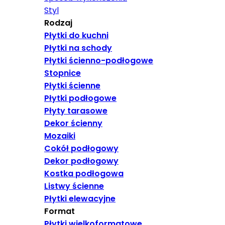
Styl
Rodzaj
Płytki do kuchni
Płytki na schody
Płytki ścienno-podłogowe
Stopnice
Płytki ścienne
Płytki podłogowe
Płyty tarasowe
Dekor ścienny
Mozaiki
Cokół podłogowy
Dekor podłogowy
Kostka podłogowa
Listwy ścienne
Płytki elewacyjne
Format
Płytki wielkoformatowe