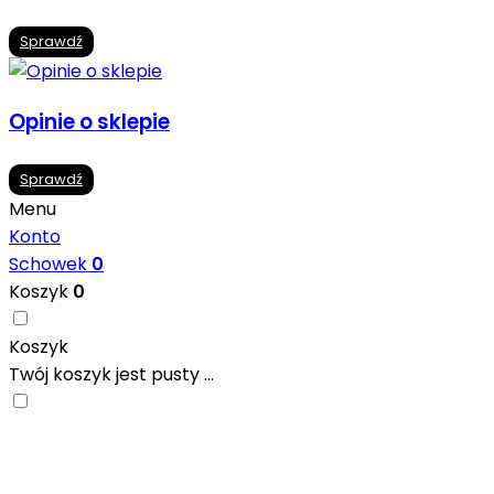
Sprawdź
Opinie o sklepie
Sprawdź
Menu
Konto
Schowek
0
Koszyk
0
Koszyk
Twój koszyk jest pusty ...
Nowoczesne formaty, modne kolory i gotowe
inspiracje prosto od producentów. Zainspiruj się