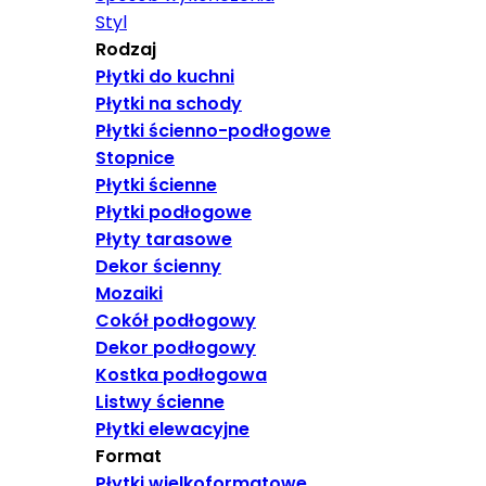
Styl
Rodzaj
Płytki do kuchni
Płytki na schody
Płytki ścienno-podłogowe
Stopnice
Płytki ścienne
Płytki podłogowe
Płyty tarasowe
Dekor ścienny
Mozaiki
Cokół podłogowy
Dekor podłogowy
Kostka podłogowa
Listwy ścienne
Płytki elewacyjne
Format
Płytki wielkoformatowe