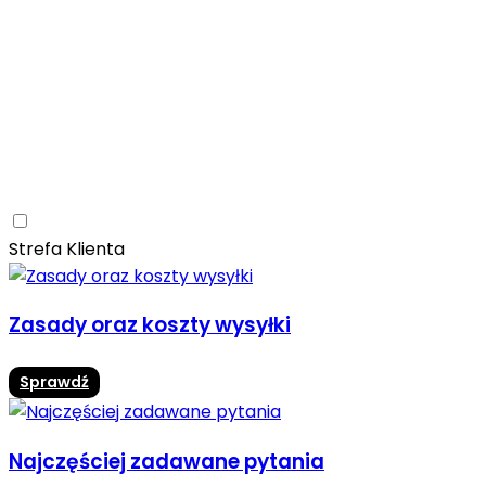
Ceramica Limone
Arbaro
Drewno
Elegancja
Mrozoodporne
Trwałość
Promocja -10%
Ceramica Limone Arbaro – elegancja drewna w
nowoczesnej odsłonie
Jadalnia
Rozwiń
Strefa Klienta
Zasady oraz koszty wysyłki
Sprawdź
Najczęściej zadawane pytania