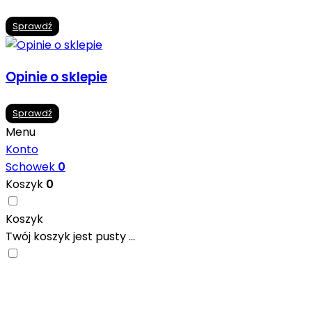
Sprawdź
Opinie o sklepie
Sprawdź
Menu
Konto
Schowek
0
Koszyk
0
Koszyk
Twój koszyk jest pusty ...
Nowoczesne formaty, modne kolory i gotowe
inspiracje prosto od producentów. Zainspiruj się