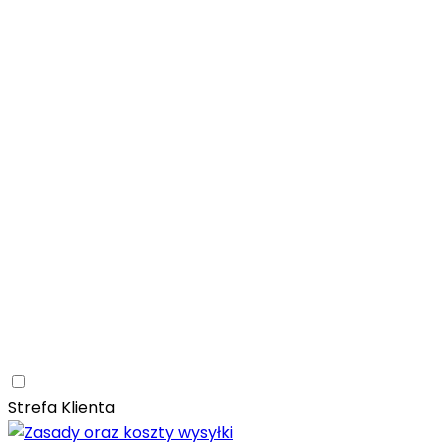
Łazienka
Rozwiń
Tubądzin
Patagonia Naturale
Naturalne
Nowoczesne
Kam
Naturalna elegancja – łazienka z kolekcją Tubądzin Pat
Paradyż
Monpelli
Naturalne
Śródziemnomorskie
Mozaika
Paradyż Monpelli – śródziemnomorska ceramika z duszą
Kuchnia
Rozwiń
Salon
Rozwiń
Ceramica Limone
Arbaro
Drewno
Elegancja
Mrozoodporn
Ceramica Limone Arbaro – elegancja drewna w nowocze
Jadalnia
Rozwiń
Strefa Klienta