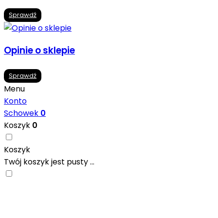
Sprawdź
Opinie o sklepie
Sprawdź
Menu
Konto
Schowek
0
Koszyk
0
Koszyk
Twój koszyk jest pusty ...
Nowoczesne formaty, modne kolory i gotowe inspiracje pr
się w ciekawych projektach..