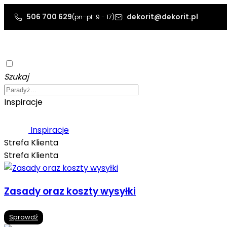
506 700 629
dekorit@dekorit.pl
(pn–pt: 9 - 17)
Szukaj
Inspiracje
Inspiracje
Strefa Klienta
Strefa Klienta
Zasady oraz koszty wysyłki
Sprawdź