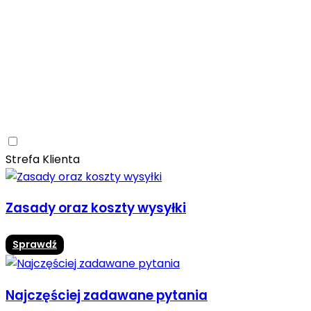
Ceramica Limone
Arbaro
Drewno
Elegancja
Mrozoodporne
Trwałość
Promocja -10%
Ceramica Limone Arbaro – elegancja drewna w
nowoczesnej odsłonie
Jadalnia
Rozwiń
Strefa Klienta
Zasady oraz koszty wysyłki
Sprawdź
Najczęściej zadawane pytania