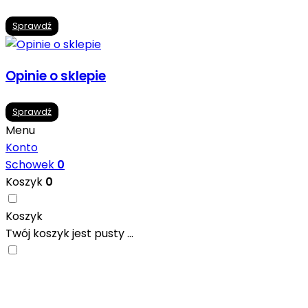
Sprawdź
Opinie o sklepie
Sprawdź
Menu
Konto
Schowek
0
Koszyk
0
Koszyk
Twój koszyk jest pusty ...
Nowoczesne formaty, modne kolory i gotowe
inspiracje prosto od producentów. Zainspiruj się