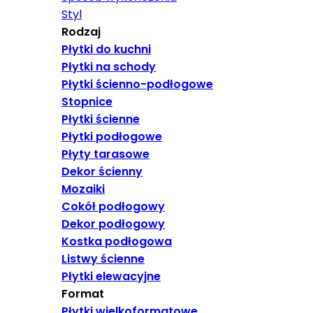
Styl
Rodzaj
Płytki do kuchni
Płytki na schody
Płytki ścienno-podłogowe
Stopnice
Płytki ścienne
Płytki podłogowe
Płyty tarasowe
Dekor ścienny
Mozaiki
Cokół podłogowy
Dekor podłogowy
Kostka podłogowa
Listwy ścienne
Płytki elewacyjne
Format
Płytki wielkoformatowe