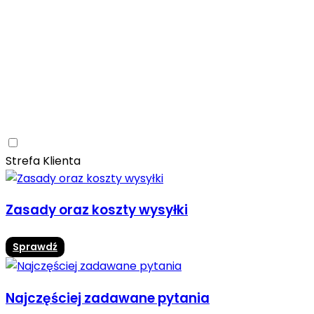
Ceramica Limone
Arbaro
Drewno
Elegancja
Mrozoodporne
Trwałość
Promocja -10%
Ceramica Limone Arbaro – elegancja drewna w
nowoczesnej odsłonie
Jadalnia
Rozwiń
Strefa Klienta
Zasady oraz koszty wysyłki
Sprawdź
Najczęściej zadawane pytania