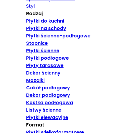
Styl
Rodzaj
Płytki do kuchni
Płytki na schody
Płytki ścienno-podłogowe
Stopnice
Płytki ścienne
Płytki podłogowe
Płyty tarasowe
Dekor ścienny
Mozaiki
Cokół podłogowy
Dekor podłogowy
Kostka podłogowa
Listwy ścienne
Płytki elewacyjne
Format
Płytki wielkoformatowe