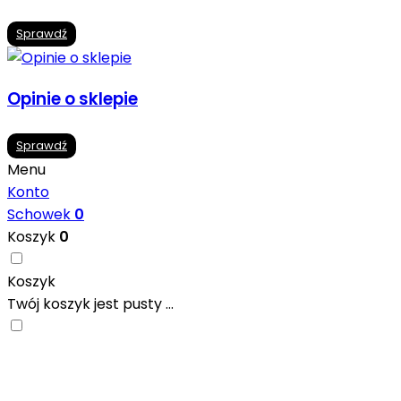
Sprawdź
Opinie o sklepie
Sprawdź
Menu
Konto
Schowek
0
Koszyk
0
Koszyk
Twój koszyk jest pusty ...
Nowoczesne formaty, modne kolory i gotowe
inspiracje prosto od producentów. Zainspiruj się