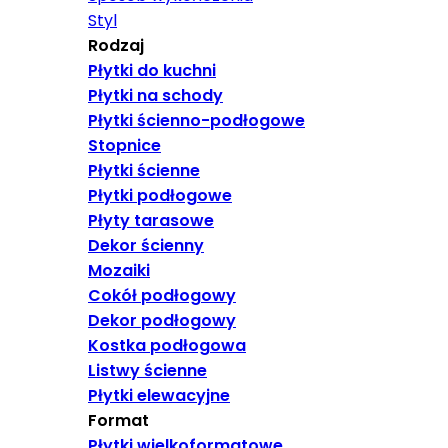
Styl
Rodzaj
Płytki do kuchni
Płytki na schody
Płytki ścienno-podłogowe
Stopnice
Płytki ścienne
Płytki podłogowe
Płyty tarasowe
Dekor ścienny
Mozaiki
Cokół podłogowy
Dekor podłogowy
Kostka podłogowa
Listwy ścienne
Płytki elewacyjne
Format
Płytki wielkoformatowe