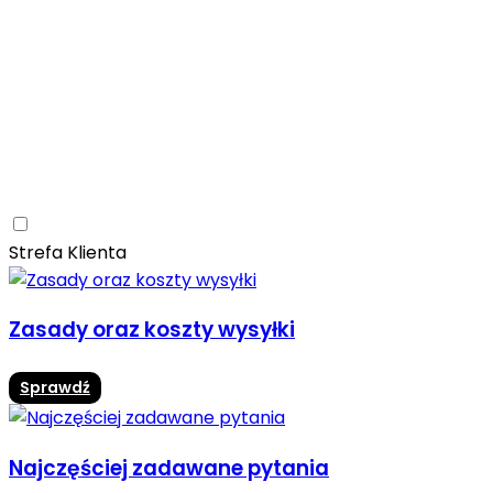
Ceramica Limone
Arbaro
Drewno
Elegancja
Mrozoodporne
Trwałość
Promocja -10%
Ceramica Limone Arbaro – elegancja drewna w
nowoczesnej odsłonie
Jadalnia
Rozwiń
Strefa Klienta
Zasady oraz koszty wysyłki
Sprawdź
Najczęściej zadawane pytania