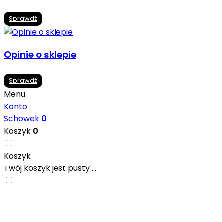
Sprawdź
Opinie o sklepie
Sprawdź
Menu
Konto
Schowek
0
Koszyk
0
Koszyk
Twój koszyk jest pusty ...
Nowoczesne formaty, modne kolory i gotowe
inspiracje prosto od producentów. Zainspiruj się