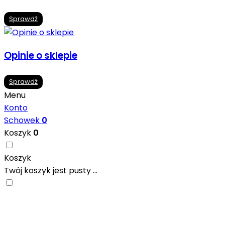
Sprawdź
Opinie o sklepie
Sprawdź
Menu
Konto
Schowek
0
Koszyk
0
Koszyk
Twój koszyk jest pusty ...
Nowoczesne formaty, modne kolory i gotowe
inspiracje prosto od producentów. Zainspiruj się