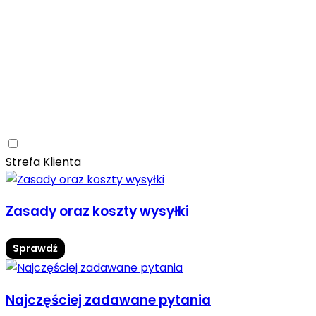
Ceramica Limone
Arbaro
Drewno
Elegancja
Mrozoodporne
Trwałość
Promocja -10%
Ceramica Limone Arbaro – elegancja drewna w
nowoczesnej odsłonie
Jadalnia
Rozwiń
Strefa Klienta
Zasady oraz koszty wysyłki
Sprawdź
Najczęściej zadawane pytania