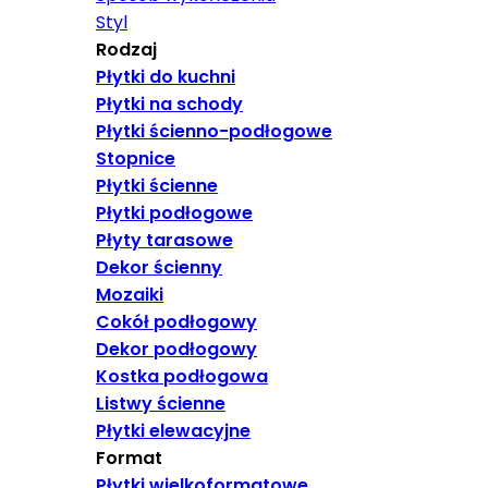
Styl
Rodzaj
Płytki do kuchni
Płytki na schody
Płytki ścienno-podłogowe
Stopnice
Płytki ścienne
Płytki podłogowe
Płyty tarasowe
Dekor ścienny
Mozaiki
Cokół podłogowy
Dekor podłogowy
Kostka podłogowa
Listwy ścienne
Płytki elewacyjne
Format
Płytki wielkoformatowe