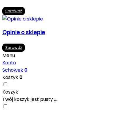
Sprawdź
Opinie o sklepie
Sprawdź
Menu
Konto
Schowek
0
Koszyk
0
Koszyk
Twój koszyk jest pusty ...
Nowoczesne formaty, modne kolory i gotowe
inspiracje prosto od producentów. Zainspiruj się