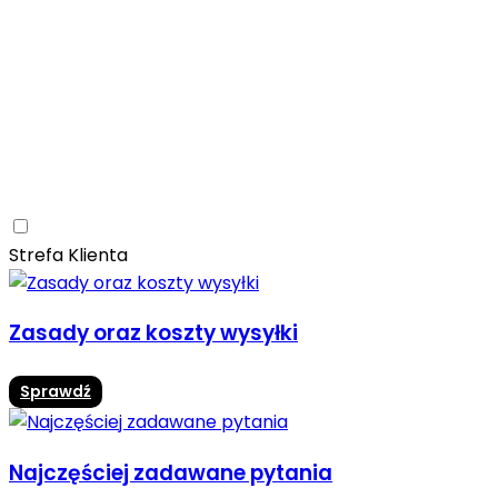
Ceramica Limone
Arbaro
Drewno
Elegancja
Mrozoodporne
Trwałość
Promocja -10%
Ceramica Limone Arbaro – elegancja drewna w
nowoczesnej odsłonie
Jadalnia
Rozwiń
Strefa Klienta
Zasady oraz koszty wysyłki
Sprawdź
Najczęściej zadawane pytania