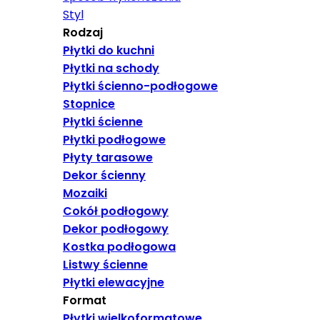
Styl
Rodzaj
Płytki do kuchni
Płytki na schody
Płytki ścienno-podłogowe
Stopnice
Płytki ścienne
Płytki podłogowe
Płyty tarasowe
Dekor ścienny
Mozaiki
Cokół podłogowy
Dekor podłogowy
Kostka podłogowa
Listwy ścienne
Płytki elewacyjne
Format
Płytki wielkoformatowe