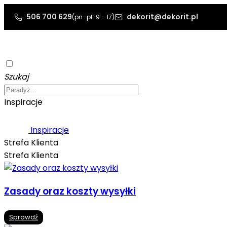
506 700 629
dekorit@dekorit.pl
(pn–pt: 9 - 17)
Szukaj
Inspiracje
Inspiracje
Strefa Klienta
Strefa Klienta
Zasady oraz koszty wysyłki
Sprawdź