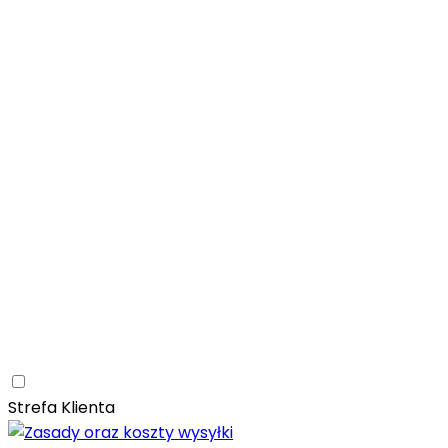
Łazienka
Rozwiń
Tubądzin
Patagonia Naturale
Naturalne
Nowoczesne
Kam
Naturalna elegancja – łazienka z kolekcją Tubądzin Pat
Paradyż
Monpelli
Naturalne
Śródziemnomorskie
Mozaika
Paradyż Monpelli – śródziemnomorska ceramika z duszą
Kuchnia
Rozwiń
Salon
Rozwiń
Ceramica Limone
Arbaro
Drewno
Elegancja
Mrozoodporn
Ceramica Limone Arbaro – elegancja drewna w nowocze
Jadalnia
Rozwiń
Strefa Klienta