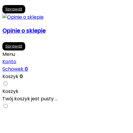
Sprawdź
Opinie o sklepie
Sprawdź
Menu
Konto
Schowek
0
Koszyk
0
Koszyk
Twój koszyk jest pusty ...
Nowoczesne formaty, modne kolory i gotowe inspiracje pr
się w ciekawych projektach..