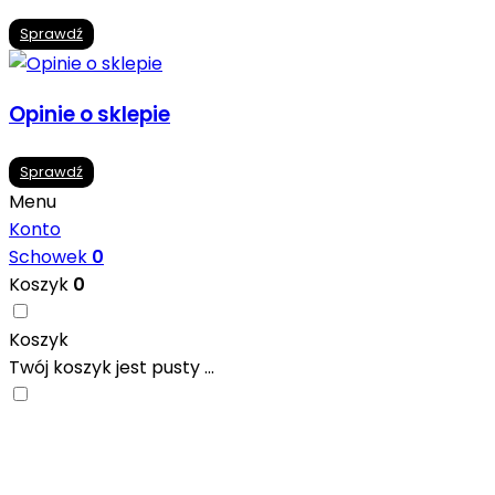
Sprawdź
Opinie o sklepie
Sprawdź
Menu
Konto
Schowek
0
Koszyk
0
Koszyk
Twój koszyk jest pusty ...
Nowoczesne formaty, modne kolory i gotowe inspiracje pr
się w ciekawych projektach..