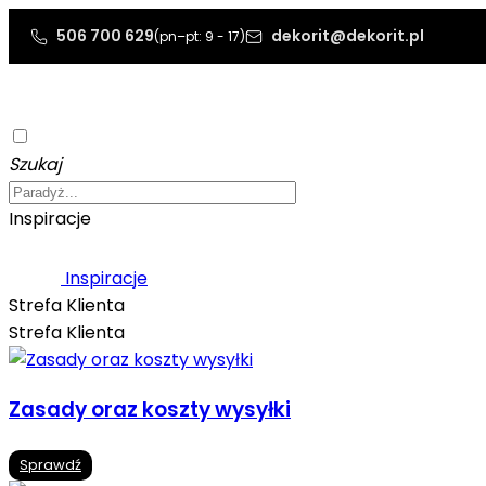
506 700 629
dekorit@dekorit.pl
(pn–pt: 9 - 17)
Szukaj
Inspiracje
Inspiracje
Strefa Klienta
Strefa Klienta
Zasady oraz koszty wysyłki
Sprawdź