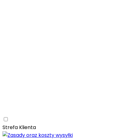
Łazienka
Rozwiń
Tubądzin
Patagonia Naturale
Naturalne
Nowoczesne
Kam
Naturalna elegancja – łazienka z kolekcją Tubądzin Pat
Paradyż
Monpelli
Naturalne
Śródziemnomorskie
Mozaika
Paradyż Monpelli – śródziemnomorska ceramika z duszą
Kuchnia
Rozwiń
Salon
Rozwiń
Ceramica Limone
Arbaro
Drewno
Elegancja
Mrozoodporn
Ceramica Limone Arbaro – elegancja drewna w nowocze
Jadalnia
Rozwiń
Strefa Klienta