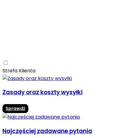
Ceramica Limone
Arbaro
Drewno
Elegancja
Mrozoodporne
Trwałość
Promocja -10%
Ceramica Limone Arbaro – elegancja drewna w
nowoczesnej odsłonie
Jadalnia
Rozwiń
Strefa Klienta
Zasady oraz koszty wysyłki
Sprawdź
Najczęściej zadawane pytania