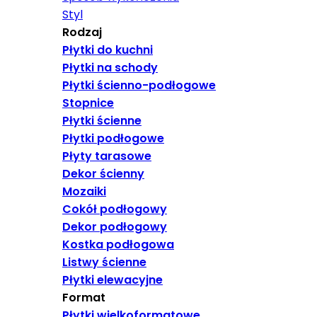
Styl
Rodzaj
Płytki do kuchni
Płytki na schody
Płytki ścienno-podłogowe
Stopnice
Płytki ścienne
Płytki podłogowe
Płyty tarasowe
Dekor ścienny
Mozaiki
Cokół podłogowy
Dekor podłogowy
Kostka podłogowa
Listwy ścienne
Płytki elewacyjne
Format
Płytki wielkoformatowe