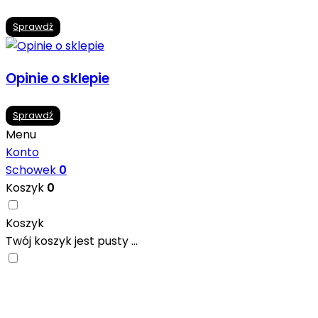
Sprawdź
Opinie o sklepie
Sprawdź
Menu
Konto
Schowek
0
Koszyk
0
Koszyk
Twój koszyk jest pusty ...
Nowoczesne formaty, modne kolory i gotowe
inspiracje prosto od producentów. Zainspiruj się