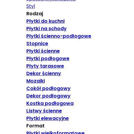
Styl
Rodzaj
Płytki do kuchni
Płytki na schody
Płytki ścienno-podłogowe
Stopnice
Płytki ścienne
Płytki podłogowe
Płyty tarasowe
Dekor ścienny
Mozaiki
Cokół podłogowy
Dekor podłogowy
Kostka podłogowa
Listwy ścienne
Płytki elewacyjne
Format
Płytki wielkoformatowe