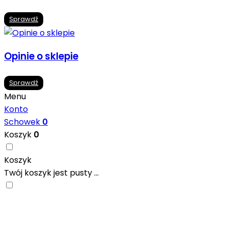
Sprawdź
Opinie o sklepie
Sprawdź
Menu
Konto
Schowek
0
Koszyk
0
Koszyk
Twój koszyk jest pusty ...
Nowoczesne formaty, modne kolory i gotowe
inspiracje prosto od producentów. Zainspiruj się