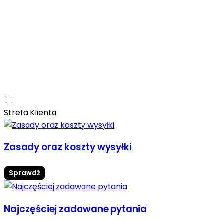
Ceramica Limone
Arbaro
Drewno
Elegancja
Mrozoodporne
Trwałość
Promocja -10%
Ceramica Limone Arbaro – elegancja drewna w
nowoczesnej odsłonie
Jadalnia
Rozwiń
Strefa Klienta
Zasady oraz koszty wysyłki
Sprawdź
Najczęściej zadawane pytania