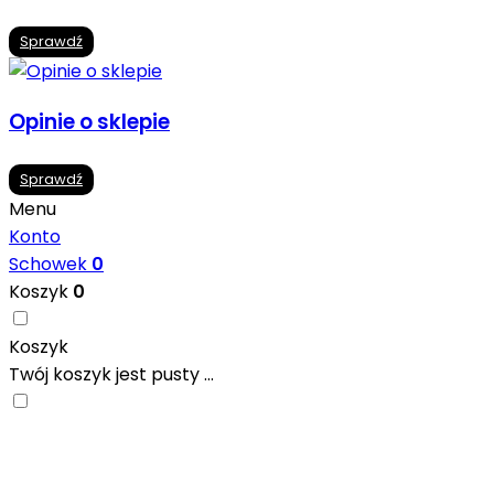
Sprawdź
Opinie o sklepie
Sprawdź
Menu
Konto
Schowek
0
Koszyk
0
Koszyk
Twój koszyk jest pusty ...
Nowoczesne formaty, modne kolory i gotowe
inspiracje prosto od producentów. Zainspiruj się