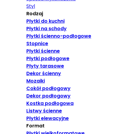
Styl
Rodzaj
Płytki do kuchni
Płytki na schody
Płytki ścienno-podłogowe
Stopnice
Płytki ścienne
Płytki podłogowe
Płyty tarasowe
Dekor ścienny
Mozaiki
Cokół podłogowy
Dekor podłogowy
Kostka podłogowa
Listwy ścienne
Płytki elewacyjne
Format
Płytki wielkoformatowe