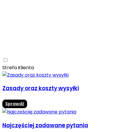
Ceramica Limone
Arbaro
Drewno
Elegancja
Mrozoodporne
Trwałość
Promocja -10%
Ceramica Limone Arbaro – elegancja drewna w
nowoczesnej odsłonie
Jadalnia
Rozwiń
Strefa Klienta
Zasady oraz koszty wysyłki
Sprawdź
Najczęściej zadawane pytania