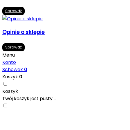
Sprawdź
Opinie o sklepie
Sprawdź
Menu
Konto
Schowek
0
Koszyk
0
Koszyk
Twój koszyk jest pusty ...
Nowoczesne formaty, modne kolory i gotowe
inspiracje prosto od producentów. Zainspiruj się