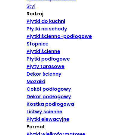
Styl
Rodzaj
Płytki do kuchni
Płytki na schody
Płytki ścienno-podłogowe
Stopnice
Płytki ścienne
Płytki podłogowe
Płyty tarasowe
Dekor ścienny
Mozaiki
Cokół podłogowy
Dekor podłogowy
Kostka podłogowa
Listwy ścienne
Płytki elewacyjne
Format
Płytki wielkoformatowe