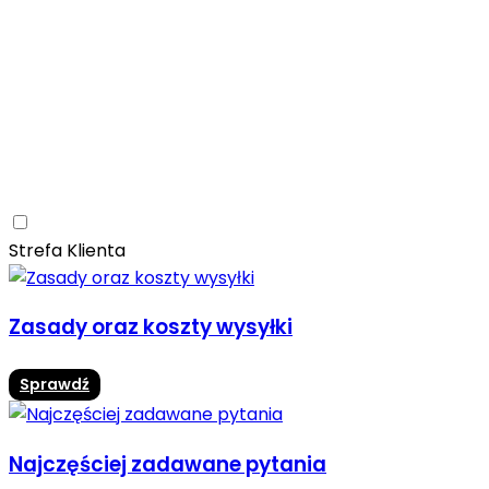
Ceramica Limone
Arbaro
Drewno
Elegancja
Mrozoodporne
Trwałość
Promocja -10%
Ceramica Limone Arbaro – elegancja drewna w
nowoczesnej odsłonie
Jadalnia
Rozwiń
Strefa Klienta
Zasady oraz koszty wysyłki
Sprawdź
Najczęściej zadawane pytania