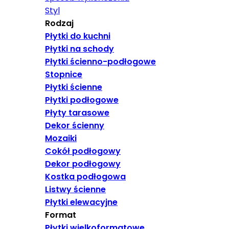
Styl
Rodzaj
Płytki do kuchni
Płytki na schody
Płytki ścienno-podłogowe
Stopnice
Płytki ścienne
Płytki podłogowe
Płyty tarasowe
Dekor ścienny
Mozaiki
Cokół podłogowy
Dekor podłogowy
Kostka podłogowa
Listwy ścienne
Płytki elewacyjne
Format
Płytki wielkoformatowe