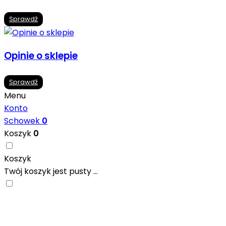
Sprawdź
Opinie o sklepie
Sprawdź
Menu
Konto
Schowek
0
Koszyk
0
Koszyk
Twój koszyk jest pusty ...
Nowoczesne formaty, modne kolory i gotowe
inspiracje prosto od producentów. Zainspiruj się