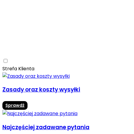
Ceramica Limone
Arbaro
Drewno
Elegancja
Mrozoodporne
Trwałość
Promocja -10%
Ceramica Limone Arbaro – elegancja drewna w
nowoczesnej odsłonie
Jadalnia
Rozwiń
Strefa Klienta
Zasady oraz koszty wysyłki
Sprawdź
Najczęściej zadawane pytania