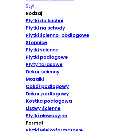
Styl
Rodzaj
Płytki do kuchni
Płytki na schody
Płytki ścienno-podłogowe
Stopnice
Płytki ścienne
Płytki podłogowe
Płyty tarasowe
Dekor ścienny
Mozaiki
Cokół podłogowy
Dekor podłogowy
Kostka podłogowa
Listwy ścienne
Płytki elewacyjne
Format
Płytki wielkoformatowe