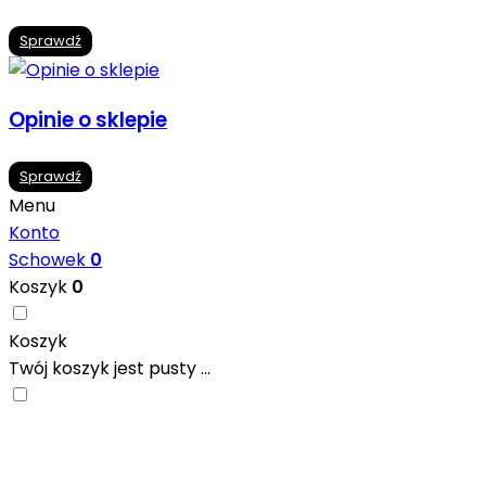
Sprawdź
Opinie o sklepie
Sprawdź
Menu
Konto
Schowek
0
Koszyk
0
Koszyk
Twój koszyk jest pusty ...
Nowoczesne formaty, modne kolory i gotowe
inspiracje prosto od producentów. Zainspiruj się