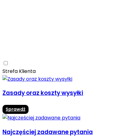
Ceramica Limone
Arbaro
Drewno
Elegancja
Mrozoodporne
Trwałość
Promocja -10%
Ceramica Limone Arbaro – elegancja drewna w
nowoczesnej odsłonie
Jadalnia
Rozwiń
Strefa Klienta
Zasady oraz koszty wysyłki
Sprawdź
Najczęściej zadawane pytania