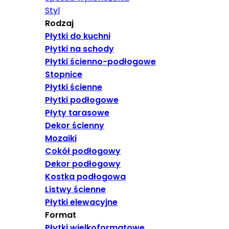
Styl
Rodzaj
Płytki do kuchni
Płytki na schody
Płytki ścienno-podłogowe
Stopnice
Płytki ścienne
Płytki podłogowe
Płyty tarasowe
Dekor ścienny
Mozaiki
Cokół podłogowy
Dekor podłogowy
Kostka podłogowa
Listwy ścienne
Płytki elewacyjne
Format
Płytki wielkoformatowe