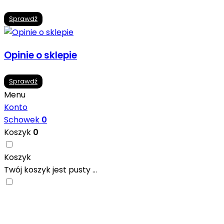
Sprawdź
Opinie o sklepie
Sprawdź
Menu
Konto
Schowek
0
Koszyk
0
Koszyk
Twój koszyk jest pusty ...
Nowoczesne formaty, modne kolory i gotowe
inspiracje prosto od producentów. Zainspiruj się