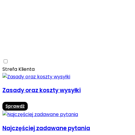
Ceramica Limone
Arbaro
Drewno
Elegancja
Mrozoodporne
Trwałość
Promocja -10%
Ceramica Limone Arbaro – elegancja drewna w
nowoczesnej odsłonie
Jadalnia
Rozwiń
Strefa Klienta
Zasady oraz koszty wysyłki
Sprawdź
Najczęściej zadawane pytania