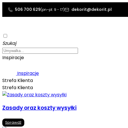
506 700 629
dekorit@dekorit.pl
(pn–pt: 9 - 17)
Szukaj
Inspiracje
Inspiracje
Strefa Klienta
Strefa Klienta
Zasady oraz koszty wysyłki
Sprawdź