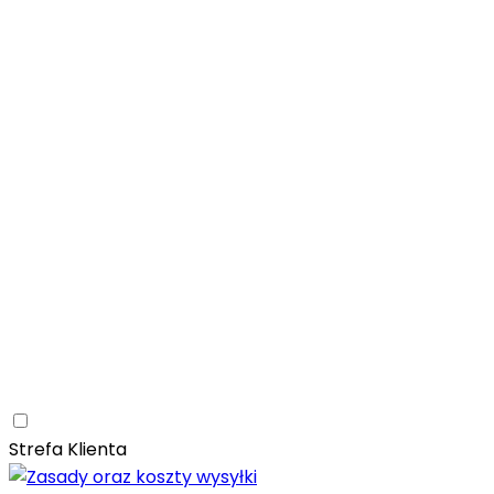
Łazienka
Rozwiń
Tubądzin
Patagonia Naturale
Naturalne
Nowoczesne
Kam
Naturalna elegancja – łazienka z kolekcją Tubądzin Pat
Paradyż
Monpelli
Naturalne
Śródziemnomorskie
Mozaika
Paradyż Monpelli – śródziemnomorska ceramika z duszą
Kuchnia
Rozwiń
Salon
Rozwiń
Ceramica Limone
Arbaro
Drewno
Elegancja
Mrozoodporn
Ceramica Limone Arbaro – elegancja drewna w nowocze
Jadalnia
Rozwiń
Strefa Klienta