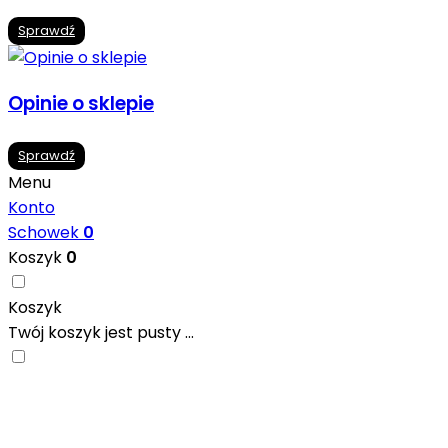
Sprawdź
Opinie o sklepie
Sprawdź
Menu
Konto
Schowek
0
Koszyk
0
Koszyk
Twój koszyk jest pusty ...
Nowoczesne formaty, modne kolory i gotowe inspiracje pr
się w ciekawych projektach..