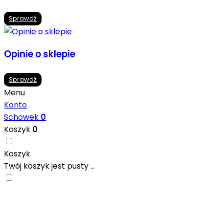
Sprawdź
Opinie o sklepie
Sprawdź
Menu
Konto
Schowek
0
Koszyk
0
Koszyk
Twój koszyk jest pusty ...
Nowoczesne formaty, modne kolory i gotowe
inspiracje prosto od producentów. Zainspiruj się