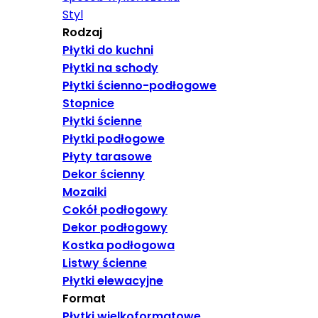
Styl
Rodzaj
Płytki do kuchni
Płytki na schody
Płytki ścienno-podłogowe
Stopnice
Płytki ścienne
Płytki podłogowe
Płyty tarasowe
Dekor ścienny
Mozaiki
Cokół podłogowy
Dekor podłogowy
Kostka podłogowa
Listwy ścienne
Płytki elewacyjne
Format
Płytki wielkoformatowe