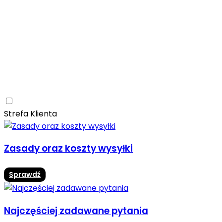
Ceramica Limone
Arbaro
Drewno
Elegancja
Mrozoodporne
Trwałość
Promocja -10%
Ceramica Limone Arbaro – elegancja drewna w
nowoczesnej odsłonie
Jadalnia
Rozwiń
Strefa Klienta
Zasady oraz koszty wysyłki
Sprawdź
Najczęściej zadawane pytania