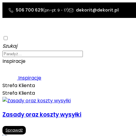
506 700 629
dekorit@dekorit.pl
(pn–pt: 9 - 17)
Szukaj
Inspiracje
Inspiracje
Strefa Klienta
Strefa Klienta
Zasady oraz koszty wysyłki
Sprawdź