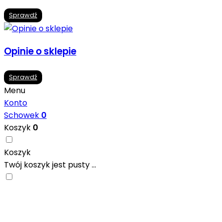
Sprawdź
Opinie o sklepie
Sprawdź
Menu
Konto
Schowek
0
Koszyk
0
Koszyk
Twój koszyk jest pusty ...
Nowoczesne formaty, modne kolory i gotowe inspiracje pr
się w ciekawych projektach..