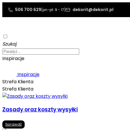
506 700 629
dekorit@dekorit.pl
(pn–pt: 9 - 17)
Szukaj
Inspiracje
Inspiracje
Strefa Klienta
Strefa Klienta
Zasady oraz koszty wysyłki
Sprawdź