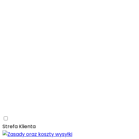
Łazienka
Rozwiń
Tubądzin
Patagonia Naturale
Naturalne
Nowoczesne
Kam
Naturalna elegancja – łazienka z kolekcją Tubądzin Pat
Paradyż
Monpelli
Naturalne
Śródziemnomorskie
Mozaika
Paradyż Monpelli – śródziemnomorska ceramika z duszą
Kuchnia
Rozwiń
Salon
Rozwiń
Ceramica Limone
Arbaro
Drewno
Elegancja
Mrozoodporn
Ceramica Limone Arbaro – elegancja drewna w nowocze
Jadalnia
Rozwiń
Strefa Klienta