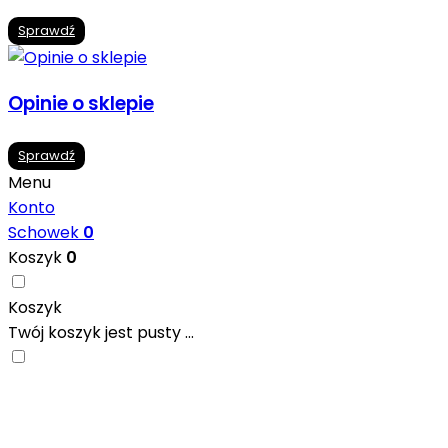
Sprawdź
Opinie o sklepie
Sprawdź
Menu
Konto
Schowek
0
Koszyk
0
Koszyk
Twój koszyk jest pusty ...
Nowoczesne formaty, modne kolory i gotowe inspiracje pr
się w ciekawych projektach..