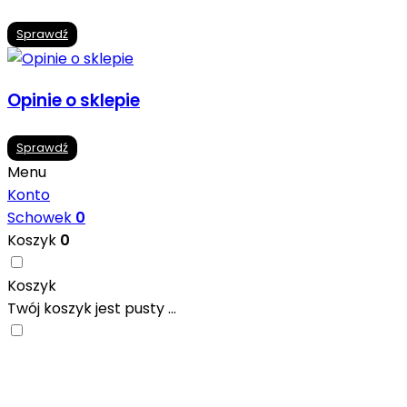
Sprawdź
Opinie o sklepie
Sprawdź
Menu
Konto
Schowek
0
Koszyk
0
Koszyk
Twój koszyk jest pusty ...
Nowoczesne formaty, modne kolory i gotowe
inspiracje prosto od producentów. Zainspiruj się