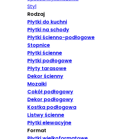
Styl
Rodzaj
Płytki do kuchni
Płytki na schody
Płytki ścienno-podłogowe
Stopnice
Płytki ścienne
Płytki podłogowe
Płyty tarasowe
Dekor ścienny
Mozaiki
Cokół podłogowy
Dekor podłogowy
Kostka podłogowa
Listwy ścienne
Płytki elewacyjne
Format
Płytki wielkoformatowe