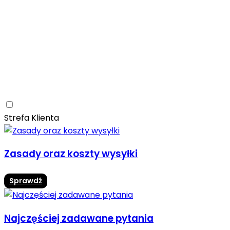
Ceramica Limone
Arbaro
Drewno
Elegancja
Mrozoodporne
Trwałość
Promocja -10%
Ceramica Limone Arbaro – elegancja drewna w
nowoczesnej odsłonie
Jadalnia
Rozwiń
Strefa Klienta
Zasady oraz koszty wysyłki
Sprawdź
Najczęściej zadawane pytania