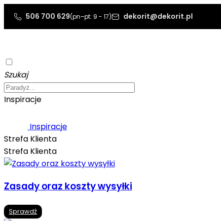
506 700 629
dekorit@dekorit.pl
(pn–pt: 9 - 17)
Szukaj
Inspiracje
Inspiracje
Strefa Klienta
Strefa Klienta
Zasady oraz koszty wysyłki
Sprawdź