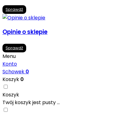
Sprawdź
Opinie o sklepie
Sprawdź
Menu
Konto
Schowek
0
Koszyk
0
Koszyk
Twój koszyk jest pusty ...
Nowoczesne formaty, modne kolory i gotowe inspiracje pr
się w ciekawych projektach..