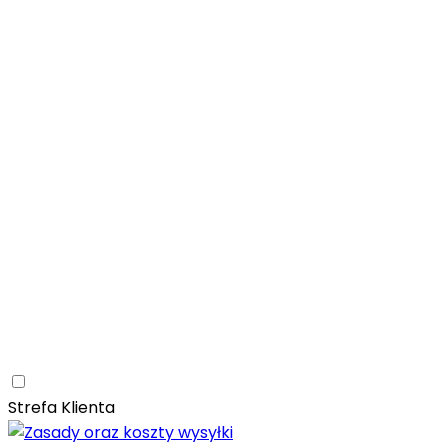
Łazienka
Rozwiń
Tubądzin
Patagonia Naturale
Naturalne
Nowoczesne
Kam
Naturalna elegancja – łazienka z kolekcją Tubądzin Pat
Paradyż
Monpelli
Naturalne
Śródziemnomorskie
Mozaika
Paradyż Monpelli – śródziemnomorska ceramika z duszą
Kuchnia
Rozwiń
Salon
Rozwiń
Ceramica Limone
Arbaro
Drewno
Elegancja
Mrozoodporn
Ceramica Limone Arbaro – elegancja drewna w nowocze
Jadalnia
Rozwiń
Strefa Klienta