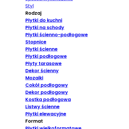
Styl
Rodzaj
Płytki do kuchni
Płytki na schody
Płytki ścienno-podłogowe
Stopnice
Płytki ścienne
Płytki podłogowe
Płyty tarasowe
Dekor ścienny
Mozaiki
Cokół podłogowy
Dekor podłogowy
Kostka podłogowa
Listwy ścienne
Płytki elewacyjne
Format
Płytki wielkoformatowe