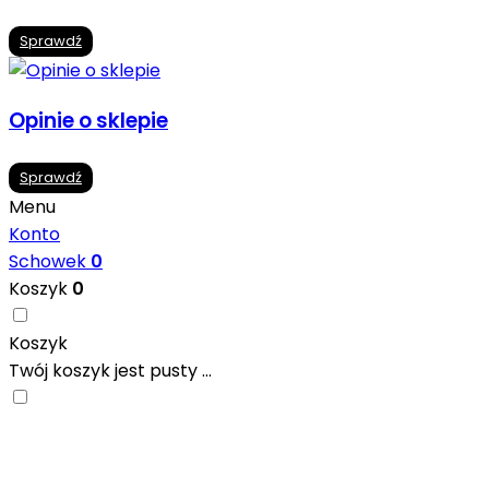
Sprawdź
Opinie o sklepie
Sprawdź
Menu
Konto
Schowek
0
Koszyk
0
Koszyk
Twój koszyk jest pusty ...
Nowoczesne formaty, modne kolory i gotowe
inspiracje prosto od producentów. Zainspiruj się