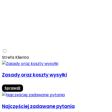
Ceramica Limone
Arbaro
Drewno
Elegancja
Mrozoodporne
Trwałość
Promocja -10%
Ceramica Limone Arbaro – elegancja drewna w
nowoczesnej odsłonie
Jadalnia
Rozwiń
Strefa Klienta
Zasady oraz koszty wysyłki
Sprawdź
Najczęściej zadawane pytania