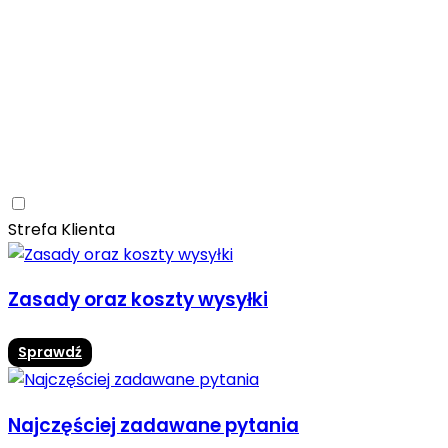
Ceramica Limone
Arbaro
Drewno
Elegancja
Mrozoodporne
Trwałość
Promocja -10%
Ceramica Limone Arbaro – elegancja drewna w
nowoczesnej odsłonie
Jadalnia
Rozwiń
Strefa Klienta
Zasady oraz koszty wysyłki
Sprawdź
Najczęściej zadawane pytania