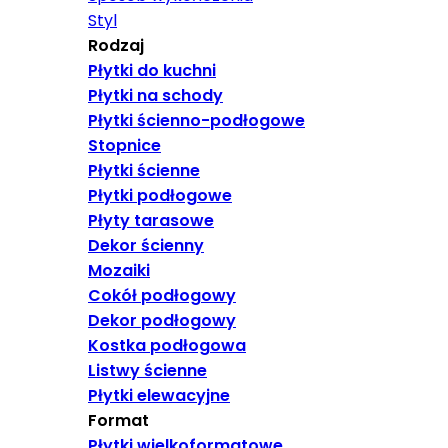
Styl
Rodzaj
Płytki do kuchni
Płytki na schody
Płytki ścienno-podłogowe
Stopnice
Płytki ścienne
Płytki podłogowe
Płyty tarasowe
Dekor ścienny
Mozaiki
Cokół podłogowy
Dekor podłogowy
Kostka podłogowa
Listwy ścienne
Płytki elewacyjne
Format
Płytki wielkoformatowe