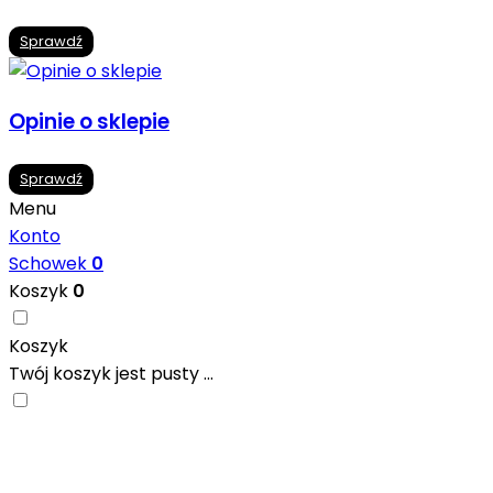
Sprawdź
Opinie o sklepie
Sprawdź
Menu
Konto
Schowek
0
Koszyk
0
Koszyk
Twój koszyk jest pusty ...
Nowoczesne formaty, modne kolory i gotowe
inspiracje prosto od producentów. Zainspiruj się