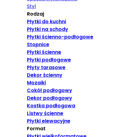
Styl
Rodzaj
Płytki do kuchni
Płytki na schody
Płytki ścienno-podłogowe
Stopnice
Płytki ścienne
Płytki podłogowe
Płyty tarasowe
Dekor ścienny
Mozaiki
Cokół podłogowy
Dekor podłogowy
Kostka podłogowa
Listwy ścienne
Płytki elewacyjne
Format
Płytki wielkoformatowe