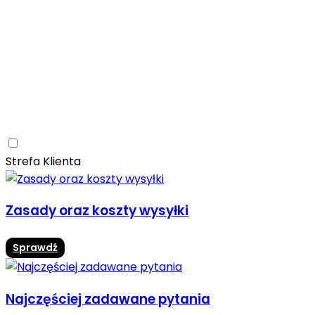
Ceramica Limone
Arbaro
Drewno
Elegancja
Mrozoodporne
Trwałość
Promocja -10%
Ceramica Limone Arbaro – elegancja drewna w
nowoczesnej odsłonie
Jadalnia
Rozwiń
Strefa Klienta
Zasady oraz koszty wysyłki
Sprawdź
Najczęściej zadawane pytania