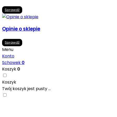
Sprawdź
Opinie o sklepie
Sprawdź
Menu
Konto
Schowek
0
Koszyk
0
Koszyk
Twój koszyk jest pusty ...
Nowoczesne formaty, modne kolory i gotowe
inspiracje prosto od producentów. Zainspiruj się