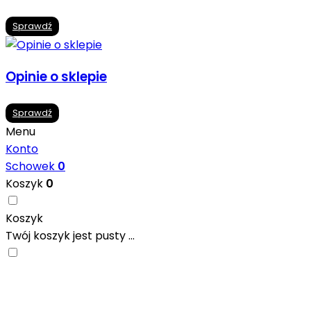
Sprawdź
Opinie o sklepie
Sprawdź
Menu
Konto
Schowek
0
Koszyk
0
Koszyk
Twój koszyk jest pusty ...
Nowoczesne formaty, modne kolory i gotowe
inspiracje prosto od producentów. Zainspiruj się