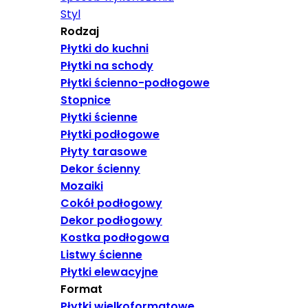
Styl
Rodzaj
Płytki do kuchni
Płytki na schody
Płytki ścienno-podłogowe
Stopnice
Płytki ścienne
Płytki podłogowe
Płyty tarasowe
Dekor ścienny
Mozaiki
Cokół podłogowy
Dekor podłogowy
Kostka podłogowa
Listwy ścienne
Płytki elewacyjne
Format
Płytki wielkoformatowe