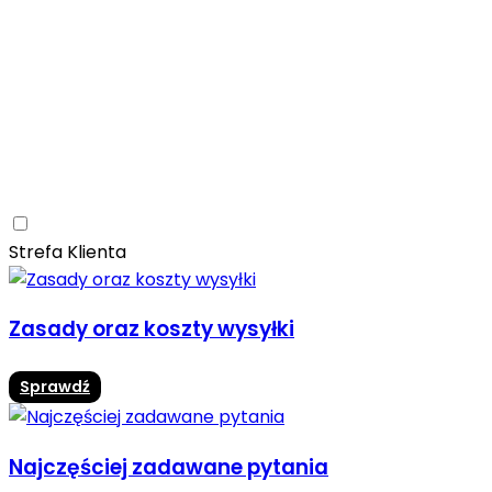
Ceramica Limone
Arbaro
Drewno
Elegancja
Mrozoodporne
Trwałość
Promocja -10%
Ceramica Limone Arbaro – elegancja drewna w
nowoczesnej odsłonie
Jadalnia
Rozwiń
Strefa Klienta
Zasady oraz koszty wysyłki
Sprawdź
Najczęściej zadawane pytania