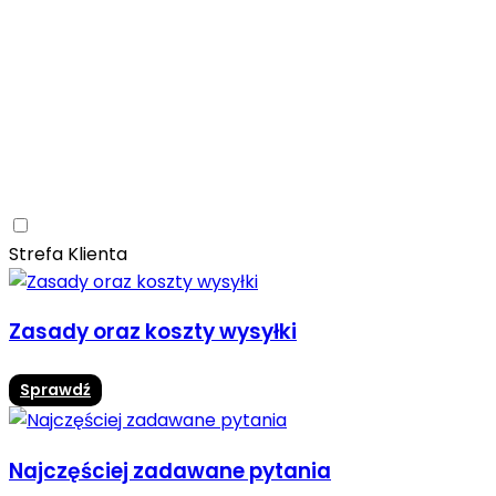
Ceramica Limone
Arbaro
Drewno
Elegancja
Mrozoodporne
Trwałość
Promocja -10%
Ceramica Limone Arbaro – elegancja drewna w
nowoczesnej odsłonie
Jadalnia
Rozwiń
Strefa Klienta
Zasady oraz koszty wysyłki
Sprawdź
Najczęściej zadawane pytania