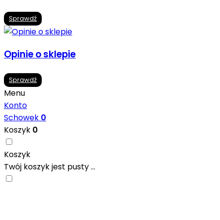
Sprawdź
Opinie o sklepie
Sprawdź
Menu
Konto
Schowek
0
Koszyk
0
Koszyk
Twój koszyk jest pusty ...
Nowoczesne formaty, modne kolory i gotowe
inspiracje prosto od producentów. Zainspiruj się