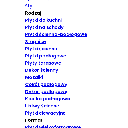
Styl
Rodzaj
Płytki do kuchni
Płytki na schody
Płytki ścienno-podłogowe
Stopnice
Płytki ścienne
Płytki podłogowe
Płyty tarasowe
Dekor ścienny
Mozaiki
Cokół podłogowy
Dekor podłogowy
Kostka podłogowa
Listwy ścienne
Płytki elewacyjne
Format
Płytki wielkoformatowe