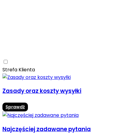
Ceramica Limone
Arbaro
Drewno
Elegancja
Mrozoodporne
Trwałość
Promocja -10%
Ceramica Limone Arbaro – elegancja drewna w
nowoczesnej odsłonie
Jadalnia
Rozwiń
Strefa Klienta
Zasady oraz koszty wysyłki
Sprawdź
Najczęściej zadawane pytania