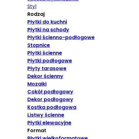
Styl
Rodzaj
Płytki do kuchni
Płytki na schody
Płytki ścienno-podłogowe
Stopnice
Płytki ścienne
Płytki podłogowe
Płyty tarasowe
Dekor ścienny
Mozaiki
Cokół podłogowy
Dekor podłogowy
Kostka podłogowa
Listwy ścienne
Płytki elewacyjne
Format
Płytki wielkoformatowe