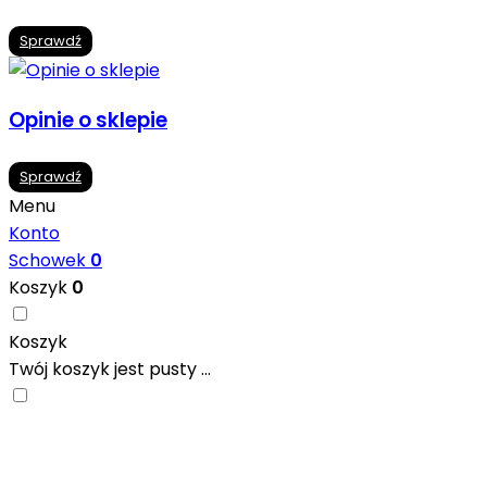
Sprawdź
Opinie o sklepie
Sprawdź
Menu
Konto
Schowek
0
Koszyk
0
Koszyk
Twój koszyk jest pusty ...
Nowoczesne formaty, modne kolory i gotowe
inspiracje prosto od producentów. Zainspiruj się