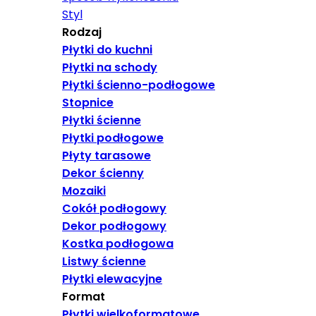
Styl
Rodzaj
Płytki do kuchni
Płytki na schody
Płytki ścienno-podłogowe
Stopnice
Płytki ścienne
Płytki podłogowe
Płyty tarasowe
Dekor ścienny
Mozaiki
Cokół podłogowy
Dekor podłogowy
Kostka podłogowa
Listwy ścienne
Płytki elewacyjne
Format
Płytki wielkoformatowe