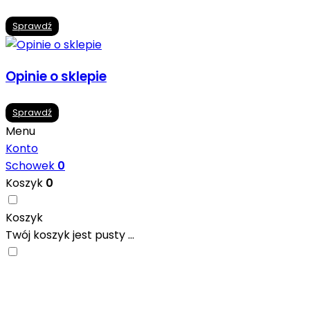
Sprawdź
Opinie o sklepie
Sprawdź
Menu
Konto
Schowek
0
Koszyk
0
Koszyk
Twój koszyk jest pusty ...
Nowoczesne formaty, modne kolory i gotowe
inspiracje prosto od producentów. Zainspiruj się