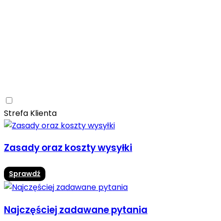
Ceramica Limone
Arbaro
Drewno
Elegancja
Mrozoodporne
Trwałość
Promocja -10%
Ceramica Limone Arbaro – elegancja drewna w
nowoczesnej odsłonie
Jadalnia
Rozwiń
Strefa Klienta
Zasady oraz koszty wysyłki
Sprawdź
Najczęściej zadawane pytania