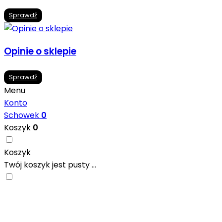
Sprawdź
Opinie o sklepie
Sprawdź
Menu
Konto
Schowek
0
Koszyk
0
Koszyk
Twój koszyk jest pusty ...
Nowoczesne formaty, modne kolory i gotowe inspiracje pr
się w ciekawych projektach..