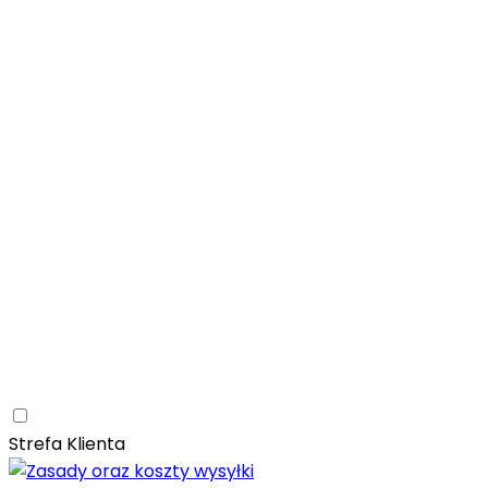
Łazienka
Rozwiń
Tubądzin
Patagonia Naturale
Naturalne
Nowoczesne
Kam
Naturalna elegancja – łazienka z kolekcją Tubądzin Pat
Paradyż
Monpelli
Naturalne
Śródziemnomorskie
Mozaika
Paradyż Monpelli – śródziemnomorska ceramika z duszą
Kuchnia
Rozwiń
Salon
Rozwiń
Ceramica Limone
Arbaro
Drewno
Elegancja
Mrozoodporn
Ceramica Limone Arbaro – elegancja drewna w nowocze
Jadalnia
Rozwiń
Strefa Klienta