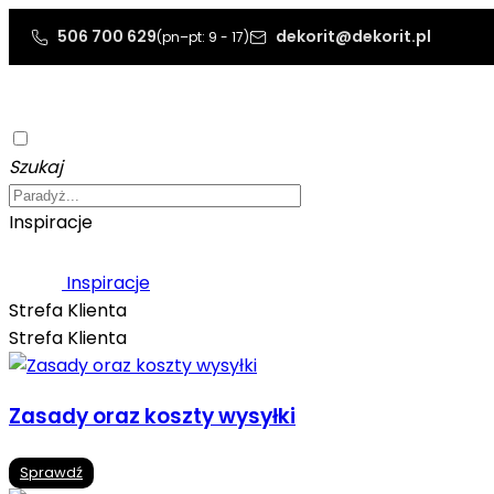
506 700 629
dekorit@dekorit.pl
(pn–pt: 9 - 17)
Szukaj
Inspiracje
Inspiracje
Strefa Klienta
Strefa Klienta
Zasady oraz koszty wysyłki
Sprawdź