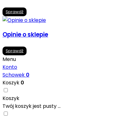
Sprawdź
Opinie o sklepie
Sprawdź
Menu
Konto
Schowek
0
Koszyk
0
Koszyk
Twój koszyk jest pusty ...
Nowoczesne formaty, modne kolory i gotowe
inspiracje prosto od producentów. Zainspiruj się