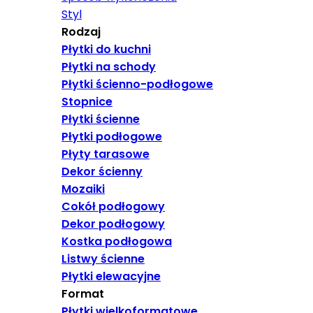
Styl
Rodzaj
Płytki do kuchni
Płytki na schody
Płytki ścienno-podłogowe
Stopnice
Płytki ścienne
Płytki podłogowe
Płyty tarasowe
Dekor ścienny
Mozaiki
Cokół podłogowy
Dekor podłogowy
Kostka podłogowa
Listwy ścienne
Płytki elewacyjne
Format
Płytki wielkoformatowe