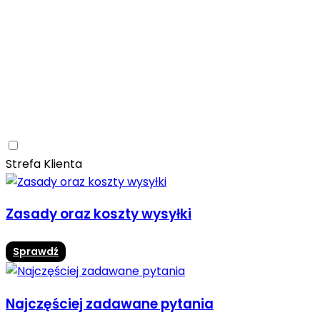
Ceramica Limone
Arbaro
Drewno
Elegancja
Mrozoodporne
Trwałość
Promocja -10%
Ceramica Limone Arbaro – elegancja drewna w
nowoczesnej odsłonie
Jadalnia
Rozwiń
Strefa Klienta
Zasady oraz koszty wysyłki
Sprawdź
Najczęściej zadawane pytania