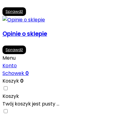
Sprawdź
Opinie o sklepie
Sprawdź
Menu
Konto
Schowek
0
Koszyk
0
Koszyk
Twój koszyk jest pusty ...
Nowoczesne formaty, modne kolory i gotowe
inspiracje prosto od producentów. Zainspiruj się