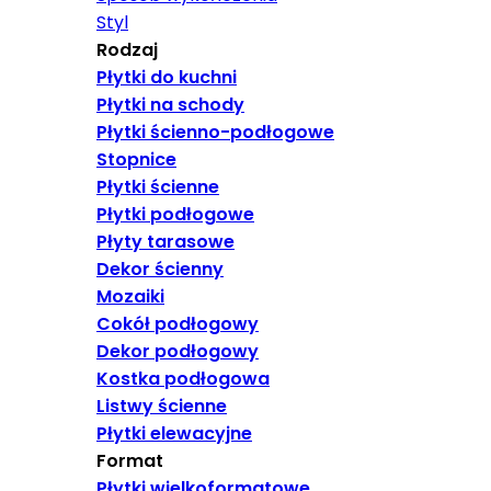
Styl
Rodzaj
Płytki do kuchni
Płytki na schody
Płytki ścienno-podłogowe
Stopnice
Płytki ścienne
Płytki podłogowe
Płyty tarasowe
Dekor ścienny
Mozaiki
Cokół podłogowy
Dekor podłogowy
Kostka podłogowa
Listwy ścienne
Płytki elewacyjne
Format
Płytki wielkoformatowe