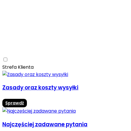
Ceramica Limone
Arbaro
Drewno
Elegancja
Mrozoodporne
Trwałość
Promocja -10%
Ceramica Limone Arbaro – elegancja drewna w
nowoczesnej odsłonie
Jadalnia
Rozwiń
Strefa Klienta
Zasady oraz koszty wysyłki
Sprawdź
Najczęściej zadawane pytania