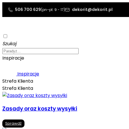
506 700 629
dekorit@dekorit.pl
(pn–pt: 9 - 17)
Szukaj
Inspiracje
Inspiracje
Strefa Klienta
Strefa Klienta
Zasady oraz koszty wysyłki
Sprawdź