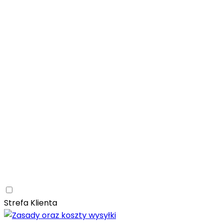
Łazienka
Rozwiń
Tubądzin
Patagonia Naturale
Naturalne
Nowoczesne
Kam
Naturalna elegancja – łazienka z kolekcją Tubądzin Pat
Paradyż
Monpelli
Naturalne
Śródziemnomorskie
Mozaika
Paradyż Monpelli – śródziemnomorska ceramika z duszą
Kuchnia
Rozwiń
Salon
Rozwiń
Ceramica Limone
Arbaro
Drewno
Elegancja
Mrozoodporn
Ceramica Limone Arbaro – elegancja drewna w nowocze
Jadalnia
Rozwiń
Strefa Klienta