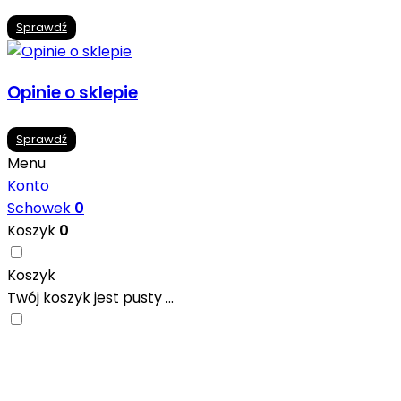
Sprawdź
Opinie o sklepie
Sprawdź
Menu
Konto
Schowek
0
Koszyk
0
Koszyk
Twój koszyk jest pusty ...
Nowoczesne formaty, modne kolory i gotowe inspiracje pr
się w ciekawych projektach..