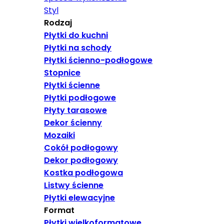
Styl
Rodzaj
Płytki do kuchni
Płytki na schody
Płytki ścienno-podłogowe
Stopnice
Płytki ścienne
Płytki podłogowe
Płyty tarasowe
Dekor ścienny
Mozaiki
Cokół podłogowy
Dekor podłogowy
Kostka podłogowa
Listwy ścienne
Płytki elewacyjne
Format
Płytki wielkoformatowe