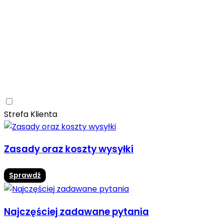
Ceramica Limone
Arbaro
Drewno
Elegancja
Mrozoodporne
Trwałość
Promocja -10%
Ceramica Limone Arbaro – elegancja drewna w
nowoczesnej odsłonie
Jadalnia
Rozwiń
Strefa Klienta
Zasady oraz koszty wysyłki
Sprawdź
Najczęściej zadawane pytania