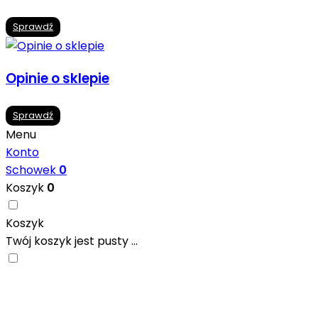
Sprawdź
Opinie o sklepie
Sprawdź
Menu
Konto
Schowek
0
Koszyk
0
Koszyk
Twój koszyk jest pusty ...
Nowoczesne formaty, modne kolory i gotowe
inspiracje prosto od producentów. Zainspiruj się