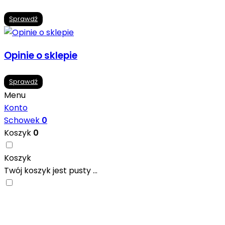
Sprawdź
Opinie o sklepie
Sprawdź
Menu
Konto
Schowek
0
Koszyk
0
Koszyk
Twój koszyk jest pusty ...
Nowoczesne formaty, modne kolory i gotowe
inspiracje prosto od producentów. Zainspiruj się