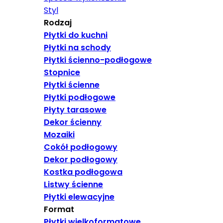
Styl
Rodzaj
Płytki do kuchni
Płytki na schody
Płytki ścienno-podłogowe
Stopnice
Płytki ścienne
Płytki podłogowe
Płyty tarasowe
Dekor ścienny
Mozaiki
Cokół podłogowy
Dekor podłogowy
Kostka podłogowa
Listwy ścienne
Płytki elewacyjne
Format
Płytki wielkoformatowe