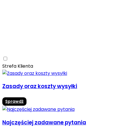
Ceramica Limone
Arbaro
Drewno
Elegancja
Mrozoodporne
Trwałość
Promocja -10%
Ceramica Limone Arbaro – elegancja drewna w
nowoczesnej odsłonie
Jadalnia
Rozwiń
Strefa Klienta
Zasady oraz koszty wysyłki
Sprawdź
Najczęściej zadawane pytania