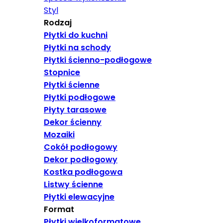
Styl
Rodzaj
Płytki do kuchni
Płytki na schody
Płytki ścienno-podłogowe
Stopnice
Płytki ścienne
Płytki podłogowe
Płyty tarasowe
Dekor ścienny
Mozaiki
Cokół podłogowy
Dekor podłogowy
Kostka podłogowa
Listwy ścienne
Płytki elewacyjne
Format
Płytki wielkoformatowe