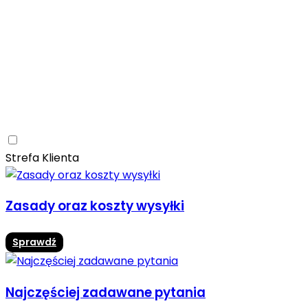
Ceramica Limone
Arbaro
Drewno
Elegancja
Mrozoodporne
Trwałość
Promocja -10%
Ceramica Limone Arbaro – elegancja drewna w
nowoczesnej odsłonie
Jadalnia
Rozwiń
Strefa Klienta
Zasady oraz koszty wysyłki
Sprawdź
Najczęściej zadawane pytania