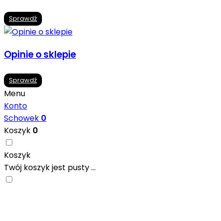
Sprawdź
Opinie o sklepie
Sprawdź
Menu
Konto
Schowek
0
Koszyk
0
Koszyk
Twój koszyk jest pusty ...
Nowoczesne formaty, modne kolory i gotowe
inspiracje prosto od producentów. Zainspiruj się