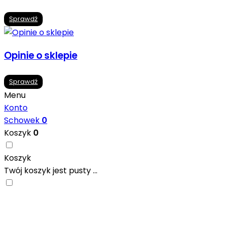
Sprawdź
Opinie o sklepie
Sprawdź
Menu
Konto
Schowek
0
Koszyk
0
Koszyk
Twój koszyk jest pusty ...
Nowoczesne formaty, modne kolory i gotowe
inspiracje prosto od producentów. Zainspiruj się