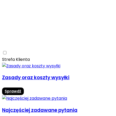
Ceramica Limone
Arbaro
Drewno
Elegancja
Mrozoodporne
Trwałość
Promocja -10%
Ceramica Limone Arbaro – elegancja drewna w
nowoczesnej odsłonie
Jadalnia
Rozwiń
Strefa Klienta
Zasady oraz koszty wysyłki
Sprawdź
Najczęściej zadawane pytania