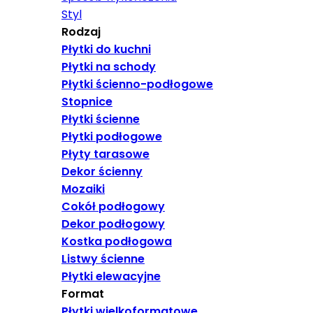
Styl
Rodzaj
Płytki do kuchni
Płytki na schody
Płytki ścienno-podłogowe
Stopnice
Płytki ścienne
Płytki podłogowe
Płyty tarasowe
Dekor ścienny
Mozaiki
Cokół podłogowy
Dekor podłogowy
Kostka podłogowa
Listwy ścienne
Płytki elewacyjne
Format
Płytki wielkoformatowe