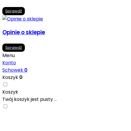
Sprawdź
Opinie o sklepie
Sprawdź
Menu
Konto
Schowek
0
Koszyk
0
Koszyk
Twój koszyk jest pusty ...
Nowoczesne formaty, modne kolory i gotowe
inspiracje prosto od producentów. Zainspiruj się