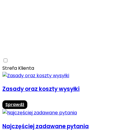
Ceramica Limone
Arbaro
Drewno
Elegancja
Mrozoodporne
Trwałość
Promocja -10%
Ceramica Limone Arbaro – elegancja drewna w
nowoczesnej odsłonie
Jadalnia
Rozwiń
Strefa Klienta
Zasady oraz koszty wysyłki
Sprawdź
Najczęściej zadawane pytania