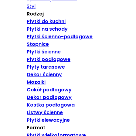
Styl
Rodzaj
Płytki do kuchni
Płytki na schody
Płytki ścienno-podłogowe
Stopnice
Płytki ścienne
Płytki podłogowe
Płyty tarasowe
Dekor ścienny
Mozaiki
Cokół podłogowy
Dekor podłogowy
Kostka podłogowa
Listwy ścienne
Płytki elewacyjne
Format
Płytki wielkoformatowe