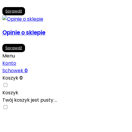
Sprawdź
Opinie o sklepie
Sprawdź
Menu
Konto
Schowek
0
Koszyk
0
Koszyk
Twój koszyk jest pusty ...
Nowoczesne formaty, modne kolory i gotowe
inspiracje prosto od producentów. Zainspiruj się