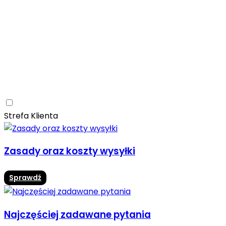
Ceramica Limone
Arbaro
Drewno
Elegancja
Mrozoodporne
Trwałość
Promocja -10%
Ceramica Limone Arbaro – elegancja drewna w
nowoczesnej odsłonie
Jadalnia
Rozwiń
Strefa Klienta
Zasady oraz koszty wysyłki
Sprawdź
Najczęściej zadawane pytania