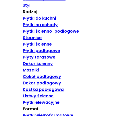
Styl
Rodzaj
Płytki do kuchni
Płytki na schody
Płytki ścienno-podłogowe
Stopnice
Płytki ścienne
Płytki podłogowe
Płyty tarasowe
Dekor ścienny
Mozaiki
Cokół podłogowy
Dekor podłogowy
Kostka podłogowa
Listwy ścienne
Płytki elewacyjne
Format
Płytki wielkoformatowe